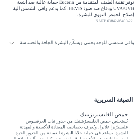
توفر تقنية الطيف المتقدمة من Eucerin حماية عالية ضد أشعة
UVA/UVB ودفاع ضد ضوء HEVIS. كما يدعم واقي الشمس آلية
إصلاح الحمض النووي للبشرة.
NART: 63842-05400-22
واقي شمسي للوجه يحمي ويسكّن البشرة الجافة والحساسة
أشعة UV هي السبب الرئيسي لتلف البشرة الناتج عن الشمس،
ولكن
الضوء المرئي عالي الطاقة (HEVIS)
يمكن أن يولّد أيضًا
الذرات الحرة التي تسبب المزيد من
الإجهاد للبشرة
.
كريم الحماية من الشمس Eucerin Sun Creme Sensitive Protect
SPF 50+ هو واقٍ شمسي يومي يحمي ويسكّن البشرة الجافة
والحساسة. تجمع تقنية الطيف المتقدمة بين فلاتر UVA/UVB
الصيغة السريرية
واسعة النطاق ومستقرة ضوئيًا (1) لتوفير حماية عالية ضد أشعة
UV وعنصر Licochalcone A لتحييد الذرات الحرة الناتجة عن أشعة
حمض الغليسيريزينيك
UV وضوء HEVIS. كما يحتوي واقي الشمس للبشرة الجافة على
يُستخلص حمض الغليسيرّيتينيك من جذور نبات العرقسوس
Glycyrrhetinic Acid الذي يدعم آلية إصلاح الحمض النووي للبشرة.
غليسيرّيزا غلابرا، ويُعرف بخصائصه المضادة للأكسدة والمهدئة
أثبت سريريًا وجلديًا أن هذا الكريم الخالي من العطور وذو التركيبة
للبشرة. يساعد في حماية خلايا البشرة العميقة من الجذور الحرة
الخفيفة متوافق مع البشرة الحساسة وحتى البشرة الأتوبية.
الضارة الناتجة عن الأشعة فوق البنفسجية، كما يدعم آلية إصلاح الـ