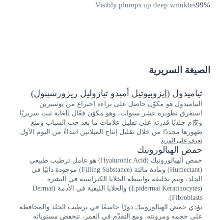
visibly plump deep wrinkles, improve elasticity and leave skin
Visibly plumps up deep wrinkles
99%
looking and feeling radiant and rejuvenated. 1 Compared to the
high molecular Hyaluronic Acid also used in the formula.
الصيغة السريرية
ثياميدول (إيزوبيوتيل أميدو ثيازوليل ريزورسينول)
الثياميدول هو مكوّن حاصل على براءة اختراع من يوسيرين.
استغرق تطويره عشر سنوات، وهو مكوّن فعّال للغاية ثبت سريريًا
و皮م جلديًا قدرته على تقليل علامات ما بعد حب الشباب ومنع
ظهورها مجددًا من خلال تقليل إنتاج الميلانين ابتداءً من اليوم الأول.
تعرف على المزيد
حمض الهيالورونيك
حمض الهيالورونيك (Hyaluronic Acid) هو عامل ترطيب طبيعي
(Humectant) ومادة مالئة (Filling Substance) موجودة ذاتيًا في
الجلد، ويتم تخليقه بواسطة الخلايا الكيراتينية في البشرة
(Epidermal Keratinocytes) والخلايا الليفية في الأدمة (Dermal
Fibroblasts).
يؤدي حمض الهيالورونيك دورًا حاسمًا في ترطيب الجلد والمحافظة
على حجمه ومرونته. ومع التقدّم في العمر، تنخفض مستوياته