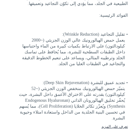
الطبيعية في الجلد، مما يؤدي إلى تكوّن التجاعيد وتعميقها.
الفوائد الرئيسية:
تقليل التجاعيد (Wrinkle Reduction):
يعمل حمض الهيالورونيك عالي الوزن الجزيئي (~2000
كيلودالتون) على الارتباط بكميات كبيرة من الماء واحتباسها
داخل الطبقات السطحية للبشرة، مما يُحافظ على تماسك
الجلد وترطيبه المثالي، ويساعد على تنعيم الخطوط الدقيقة
والتجاعيد في الطبقات العليا من الجلد.
تجديد عميق للبشرة (Deep Skin Rejuvenation):
يتميّز حمض الهيالورونيك منخفض الوزن الجزيئي (~52
كيلودالتون) بقدرته على الاختراق الأعمق داخل البشرة، حيث
يُحفّز تخليق الهيالورونان الذاتي (Endogenous Hyaluronan
Synthesis) ويُعزّز تكاثر الخلايا (Cell Proliferation)، مما يُسهم
في تحسين البنية الجلدية من الداخل واستعادة امتلاء وحيوية
البشرة.
تعرف على المزيد