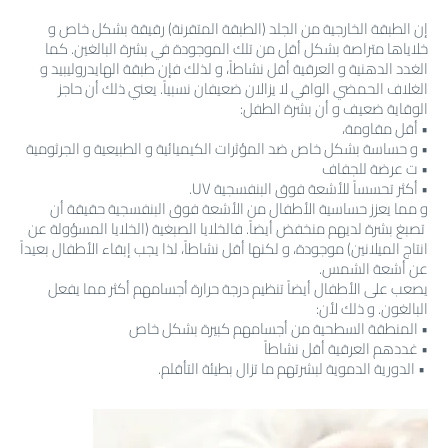
إن الطبقة الخارجية من الجلد (الطبقة المتقرنة) رقيقة بشكل خاص و
خلاياها متراصة بشكل أقل من تلك الموجودة في بشرة البالغين. كما
الغدد الدهنية و العرقية أقل نشاطاً، و لذلك فإن طبقة الهايدروليبيد و
الغلاف الحمضي الواقي لا يزالان ضعيفان نسبياً. يعني ذلك أن حاجز
الوقاية ضعيف و أن بشرة الطفل:
• أقل مقاومة،
• و حساسة بشكل خاص ضد المؤثرات الكيميائية و الطبيعية و الجرثومية
• ت عرضة للجفاف
• أكثر تحسساً للأشعة فوق البنفسجية UV.
و مما يعزز حساسية الأطفال من الأشعة فوق البنفسجية حقيقة أن
تصبغ بشرة لديهم منخفض أيضاً. فالخلايا الصبغية (الخلايا المسؤولة عن
انتاج الميلانين) موجودة، و لكنها أقل نشاطاً، لذا يجب إبقاء الأطفال بعيداً
عن أشعة الشمس.
يصعب على الأطفال أيضاً تنظيم درجة حرارة أجسامهم أكثر مما يفعل
البالغون. و ذلك لأن:
• المنطقة السطحية من أجسامهم كبيرة بشكل خاص
• غددهم العرقية أقل نشاطاً
• الدورية الدموية لبشرتهم ما تزال بطيئة التأقلم.