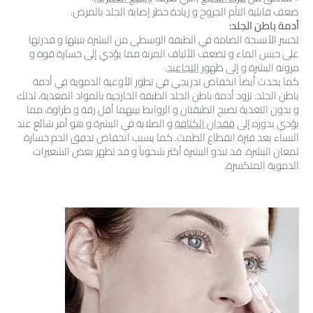
ضعف قابلية التآم الجروح و زيادة خطر إصابة الجلد بالمرض.
أدمة باطن الجلد:
تخسر الأنسجة الضامة في الطبقة الوسطى من البشرة بنيتها و قدرتها
على حبس الماء و تضعف الألياف المرنة مما يؤدي إلى خسارة قوة و
مرونة البشرة و إلى ظهور
التجاعيد
.
كما يحدث أيضاً انخفاض تدريجي في تطور الأوعية الدموية في أدمة
باطن الجلد. تزود أدمة باطن الجلد الطبقة الخارجية بالمواد المغذية، لذلك
و بدون التغذية تصبح الطبقتان و الروابط بينهما أقل رقة و طراوة، مما
يؤدي بدوره إلى
فقدان الكثافة
و الصلابة في البشرة و هو أمر شائع عند
النساء بعد فترة انقطاع الطمث. كما يسبب انخفاض تدفق الدم خسارة
لمعان البشرة. قد تبدو البشرة أكثر شحوباً و قد تظهر بعض الشعيرات
الدموية المتكسرة.