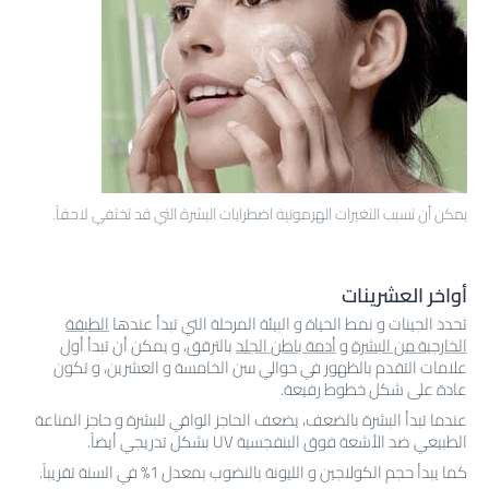
يمكن أن تسبب التغيرات الهرمونية اضطرابات البشرة التي قد تختفي لاحقاً.
أواخر العشرينات
تحدد الجينات و نمط الحياة و البيئة المرحلة التي تبدأ عندها
الطبقة
الخارجية من البشرة
و
أدمة باطن الجلد
بالترقق، و يمكن أن تبدأ أول
علامات التقدم بالظهور في حوالي سن الخامسة و العشرين، و تكون
عادة على شكل خطوط رفيعة.
عندما تبدأ البشرة بالضعف، يضعف الحاجز الواقي للبشرة و حاجز المناعة
الطبيعي ضد الأشعة فوق البنفجسية UV بشكل تدريجي أيضاً.
كما يبدأ حجم الكولاجين و الليونة بالنضوب بمعدل 1% في السنة تقريباً.