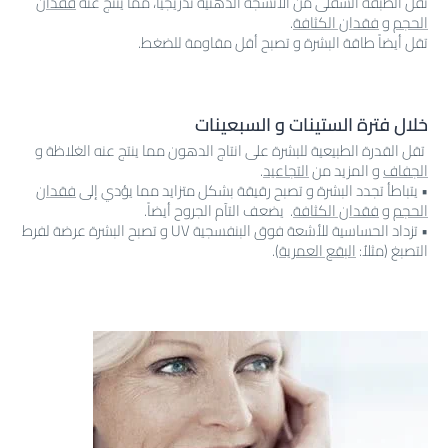
تقل الطبقة السفلى من الأنسجة الدهنية تدريجياً، مما ينتج عنه
فقدان
الحجم
و
فقدان الكثافة
.
تقل أيضاً طاقة البشرة و تصبح أقل مقاومة للضغط.
خلال فترة الستينات و السبعينات
تقل القدرة الطبيعية للبشرة على انتاج الدهون مما ينتج عنه الغلاظة و
الجفاف
و المزيد من
التجاعيد
.
• يتباطأ تجدد البشرة و تصبح رقيقة بشكل متزايد مما يؤدي إلى
فقدان
الحجم
و
فقدان الكثافة
. يضعف التآم الجروح أيضاً.
• تزداد الحساسية للأشعة فوق البنفسجية UV و تصبح البشرة عرضة لفرط
التصبغ (مثلاُ:
البقع العمرية
).