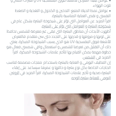
• عوامل بيئية: التعرض للأشعة فوق البنفسجية UV و تغيرات المناخ و
تلوث الهواء.
• عوامل نمط الحياة المتبع: التدخين و الكحول و التغذية و الضغط
النفسي و نقص العناية المناسبة بالبشرة.
اقرأ المزيد عن العوامل التي تؤثر على شيخوخة البشرة بشكل عام في
شيخوخة البشرة
و
العوامل التي تؤثر على البشرة
.
أظهرت الأبحاث أن مناطق البشرة التي تبقى غير معرضة للشمس تحافظ
على لونها و مرونتها و قدرتها على التجدد حتى سن متقدم. فالتعرض
للأشعة فوق البنفسجية UV هو الذي يسبب الشيخوخة المبكرة. يعني
ذلك أن التقليل من تعرضنا للشمس و استعمال واقي شمسي فعال هو
خطوة مهمة يمكن القيام بها لتأخير علامات الشيخوخة المبكرة. اقرأ
المزيد في
الشمس
.
إن التنظيف اليومي و العناية بالبشرة باستخدام منتجات مصممة لتناسب
الحاجات الخاصة بكل نوع بشرة و حالتها و عمرها سيساعد على إبقاء
البشرة صحية و تأخير علامات الشيخوخة المبكرة. اقرأ المزيد في
الروتين
اليومي للعناية ببشرة الوجه
.